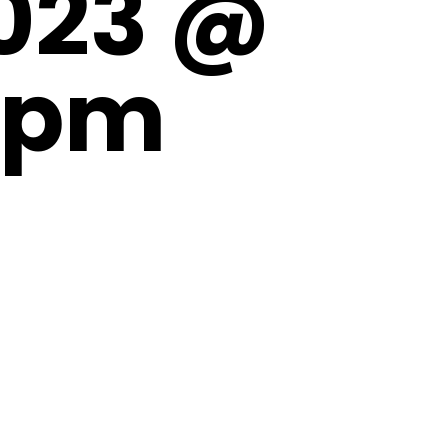
2023 @
 pm