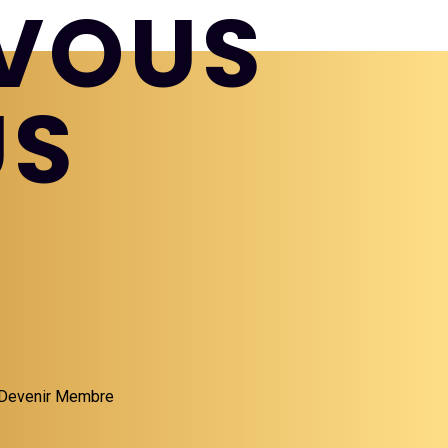
VOUS
US
Devenir Membre