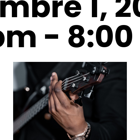
mbre 1, 
 pm
-
8:00