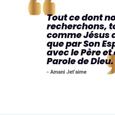
Tout ce dont n
recherchons, to
comme Jésus da
que par Son E
a
avec le Père e
Parole de Dieu.
- Amani Jet’aime