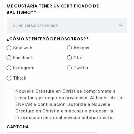
ME GUSTARÍA TENER UN CERTIFICADO DE
BAUTISMO*
*
¿CÓMO SE ENTERÓ DE NOSOTROS?
*
Sitio web
Amigos
Facebook
Otro
Instagram
Twitter
Tiktok
NEW
Nouvelle Créature en Christ se compromete a
CREATURE
respetar y proteger su privacidad. Al hacer clic en
IN
ENVIAR a continuación, autoriza a Nouvelle
CHRIST
Créature en Christ a almacenar y procesar la
SE
información personal enviada anteriormente.
COMPROMETE
CAPTCHA
A