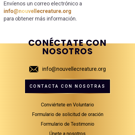
Envíenos un correo electrónico a
PROCESAR
info@nouvellecreature.org
LA
INFORMACIÓN
para obtener más información.
PERSONAL
ENVIADA
ANTERIORMENTE.
*
CONÉCTATE CON
NOSOTROS
info@nouvellecreature.org
CONTACTA CON NOSOTRAS
Conviértete en Voluntario
Formulario de solicitud de oración
Formulario de Testimonio
Únete a nosotros