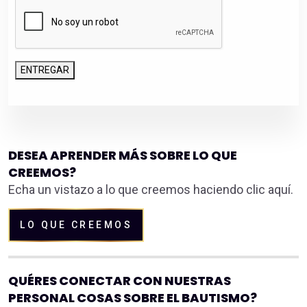
RESPETAR
Y
PROTEGER
SU
PRIVACIDAD.
ENTREGAR
AL
HACER
CLIC
EN
ENVIAR
A
DESEA APRENDER MÁS SOBRE LO QUE
CONTINUACIÓN,
CREEMOS?
OTORGA
PERMISO
Echa un vistazo a lo que creemos haciendo clic aquí.
A
NEW
LO QUE CREEMOS
CREATURE
IN
CHRIST
PARA
QUÉRES CONECTAR CON NUESTRAS
GUARDAR
PERSONAL COSAS SOBRE EL BAUTISMO?
Y