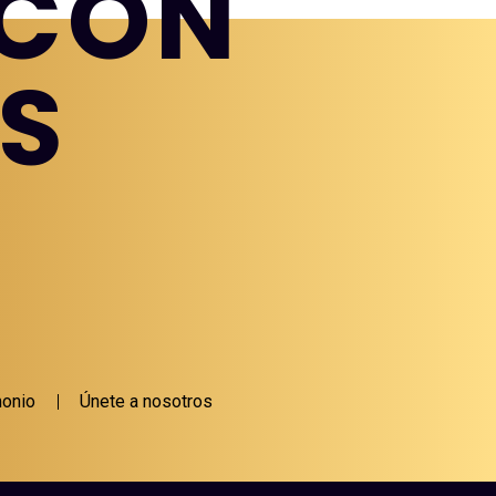
 CON
S
monio
Únete a nosotros